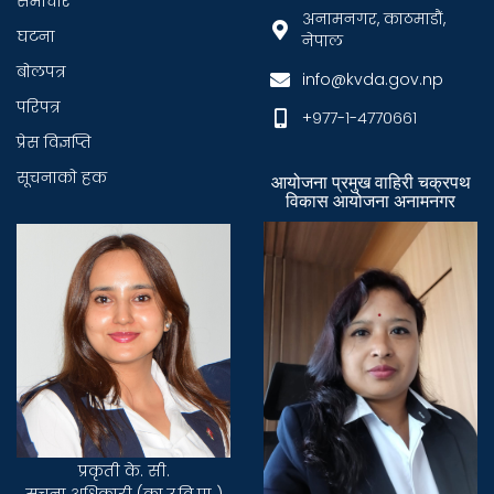
समाचार
अनामनगर, काठमाडौं,
घटना
नेपाल
बाेलपत्र
info@kvda.gov.np
परिपत्र
+९७७-१-४७७०६६१
प्रेस विज्ञप्ति
सूचनाकाे हक
आयोजना प्रमुख वाहिरी चक्रपथ
विकास आयोजना अनामनगर
प्रकृती के. सी.