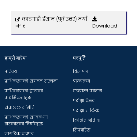
काठमाडौं ईशान (पूर्व उत्तर) नयाँ
नगर
Download
हाम्रो बारेमा
पदपूर्ति
परिचय
विज्ञापन
प्राधिकरणकाे संगठन संरचना
पाठ्यक्रम
प्राधिकरणका हालका
दरखास्त फाराम
प्राथमिकताहरू
परीक्षा केन्द्र
संचालक समिति
परीक्षा तालिका
प्राधिकरणकाे सम्बन्धमा
लिखित नतिजा
सरकारका निर्णयहरू
सिफारिस
नागरिक बडापत्र