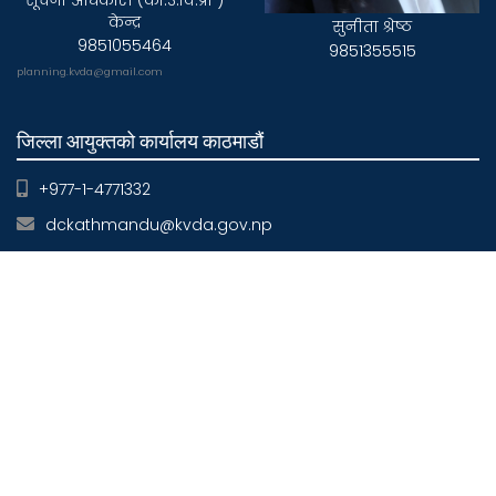
सूचना अधिकारी (का.उ.वि.प्रा )
केन्द्र
सुनीता श्रेष्ठ
9851055464
9851355515
planning.kvda@gmail.com
जिल्ला आयुक्तको कार्यालय काठमाडौं
+977-1-4771332
dckathmandu@kvda.gov.np
जिल्ला आयुक्तको कार्यालय ललितपुर
+977-1-5522089
dclalitpur@kvda.gov.np
जिल्ला आयुक्तको कार्यालय भक्तपुर
+977-1-6610123