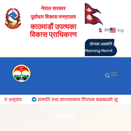
नेपाल सरकार
पूर्वाधार विकास मन्त्रालय
काठमाडौं उपत्यका
नेपा
Eng
विकास प्राधिकरण
योजना अनुमति /
Planning Permit
बीए अनुदान
सम्पति तथा मालसामान लिलाम बढाबढको सूचना
बाेलपत्र
गृहपृष्ठ
बाेलपत्र