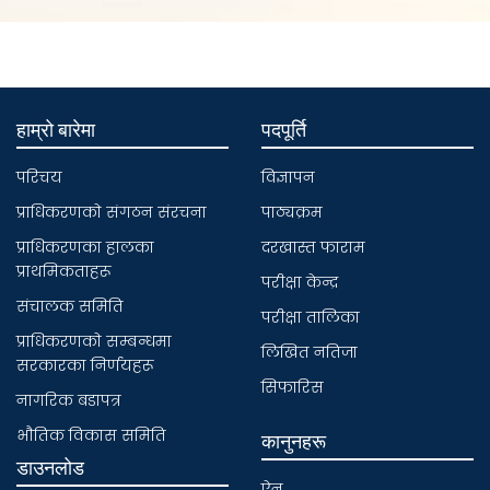
हाम्रो बारेमा
पदपूर्ति
परिचय
विज्ञापन
प्राधिकरणकाे संगठन संरचना
पाठ्यक्रम
प्राधिकरणका हालका
दरखास्त फाराम
प्राथमिकताहरू
परीक्षा केन्द्र
संचालक समिति
परीक्षा तालिका
प्राधिकरणकाे सम्बन्धमा
लिखित नतिजा
सरकारका निर्णयहरू
सिफारिस
नागरिक बडापत्र
भाैतिक विकास समिति
कानुनहरू
डाउनलोड
ऐन