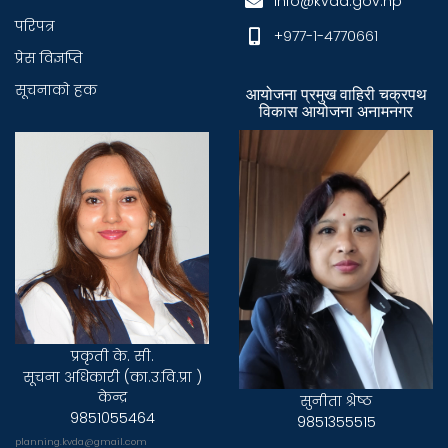
info@kvda.gov.np
परिपत्र
+९७७-१-४७७०६६१
प्रेस विज्ञप्ति
सूचनाकाे हक
आयोजना प्रमुख वाहिरी चक्रपथ
विकास आयोजना अनामनगर
प्रकृती के. सी.
सूचना अधिकारी (का.उ.वि.प्रा )
केन्द्र
सुनीता श्रेष्ठ
9851055464
9851355515
planning.kvda@gmail.com