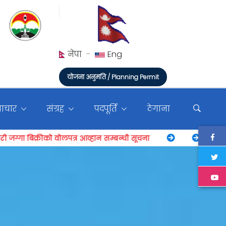
नेपा
-
Eng
योजना अनुमति / Planning Permit
माचार
संग्रह
पदपूर्ति
ठेगाना
व्हान सम्बन्धी सूचना
९०% काम सकिदा यस्तो देखियो धोबीख