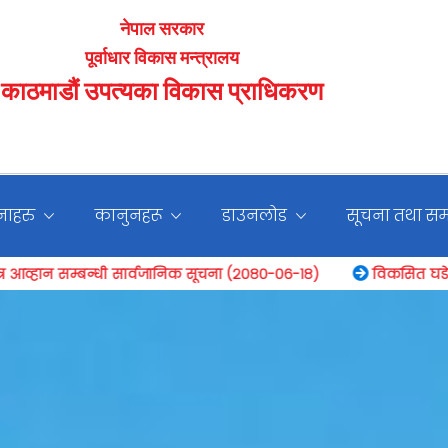
नेपाल सरकार
पूर्वाधार विकास मन्त्रालय
काठमाडौं उपत्यका विकास प्राधिकरण
ाहरु
कानुनहरू
डाउनलोड
सूचना तथा स
निक सूचना (२०८०-०६-१८)
विकसित घडेरी जग्गा बिक्रीकाे वोलपत्र आ